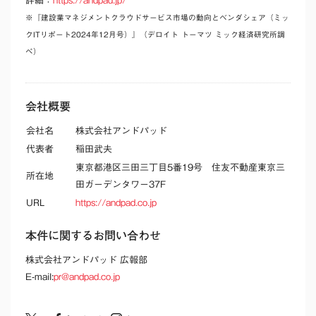
詳細：
https://andpad.jp/
※『建設業マネジメントクラウドサービス市場の動向とベンダシェア（ミッ
クITリポート2024年12月号）』（デロイト トーマツ ミック経済研究所調
べ）
会社概要
会社名
株式会社アンドパッド
代表者
稲田武夫
東京都港区三田三丁目5番19号 住友不動産東京三
所在地
田ガーデンタワー37F
URL
https://andpad.co.jp
本件に関するお問い合わせ
株式会社アンドパッド 広報部
E-mail:
pr@andpad.co.jp