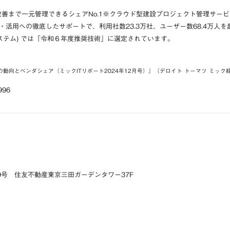
改善まで一元管理できるシェアNo.1※クラウド型建設プロジェクト管理サービ
活用への徹底したサポートで、利用社数23.3万社、ユーザー数68.4万人を
システム) では「令和６年度推奨技術」に選定されています。
動向とベンダシェア（ミックITリポート2024年12月号）』（デロイト トーマツ ミック
96
9号 住友不動産東京三田ガーデンタワー37F