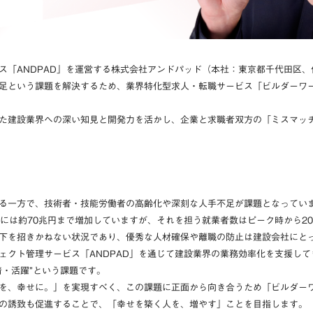
ス「ANDPAD」を運営する株式会社アンドパッド（本社：東京都千代田区
という課題を解決するため、業界特化型求人・転職サービス「ビルダーワーク（Bu
た建設業界への深い知見と開発力を活かし、企業と求職者双方の「ミスマッ
る一方で、技術者・技能労働者の高齢化や深刻な人手不足が課題となってい
23年には約70兆円まで増加していますが、それを担う就業者数はピーク時から2
下を招きかねない状況であり、優秀な人材確保や離職の防止は建設会社にと
ェクト管理サービス「ANDPAD」を通じて建設業界の業務効率化を支援し
着・活躍”という課題です。
を、幸せに。」を実現すべく、この課題に正面から向き合うため「ビルダー
の誘致も促進することで、「幸せを築く人を、増やす」ことを目指します。