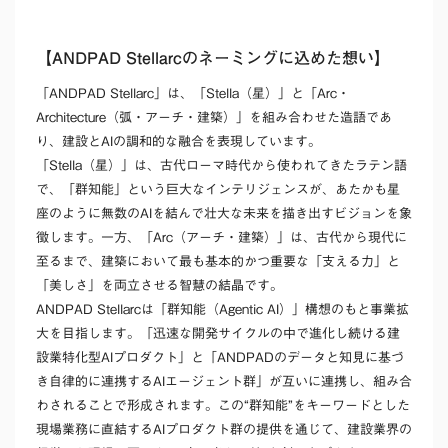
【ANDPAD Stellarcのネーミングに込めた想い】
「ANDPAD Stellarc」は、「Stella（星）」と「Arc・
Architecture（弧・アーチ・建築）」を組み合わせた造語であ
り、建設とAIの調和的な融合を表現しています。
「Stella（星）」は、古代ローマ時代から使われてきたラテン語
で、「群知能」という巨大なインテリジェンスが、あたかも星
座のように無数のAIを結んで壮大な未来を描き出すビジョンを象
徴します。一方、「Arc（アーチ・建築）」は、古代から現代に
至るまで、建築において最も基本的かつ重要な「支える力」と
「美しさ」を両立させる智慧の結晶です。
ANDPAD Stellarcは「群知能（Agentic AI）」構想のもと事業拡
大を目指します。「迅速な開発サイクルの中で進化し続ける建
設業特化型AIプロダクト」と「ANDPADのデータと知見に基づ
き自律的に連携するAIエージェント群」が互いに連携し、組み合
わされることで形成されます。この“群知能”をキーワードとした
現場業務に直結するAIプロダクト群の提供を通じて、建設業界の