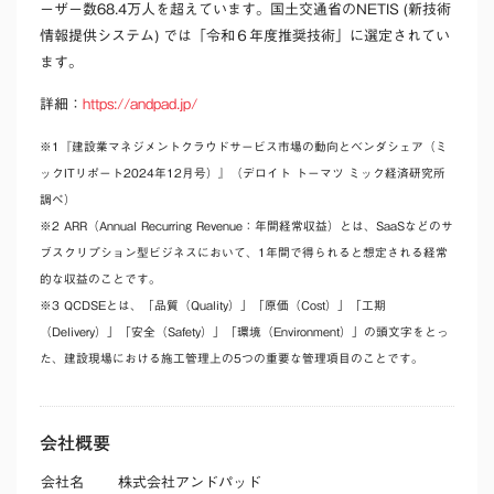
ーザー数68.4万人を超えています。
国土交通省のNETIS (新技術
情報提供システム) では「令和６年度推奨技術」に選定されてい
ます。
詳細：
https://andpad.jp/
※1『建設業マネジメントクラウドサービス市場の動向とベンダシェア（ミ
ックITリポート2024年12月号）』（デロイト トーマツ ミック経済研究所
調べ）
※2 ARR（Annual Recurring Revenue：年間経常収益）とは、SaaSなどのサ
ブスクリプション型ビジネスにおいて、1年間で得られると想定される経常
的な収益のことです。
※3 QCDSEとは、「品質（Quality）」「原価（Cost）」「工期
（Delivery）」「安全（Safety）」「環境（Environment）」の頭文字をとっ
た、建設現場における施工管理上の5つの重要な管理項目のことです。
会社概要
会社名
株式会社アンドパッド