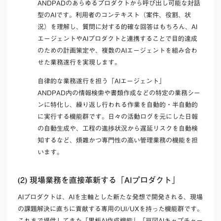
ANDPADのあらゆるプロダクトから呼び出し可能な対話
型のAIです。利用者のコンテキスト（案件、役割、状
況）を理解し、質問に対する的確な回答はもちろん、AI
エージェントやAIプロダクトと連携することで目的達成
のための計画策定や、複数のAIエージェントを組み合わ
せた業務遂行を実現します。
自律的な業務遂行を担う「AIエージェント」
ANDPAD内の情報検索や書類作成などの特定の業務シー
ンに特化し、繰り返し行われる作業を自動的・半自動的
に実行する機能群です。日々の活動ログを元にした日報
の自動生成や、工程の進捗状況から遅延リスクを自動検
知するなど、煩雑かつ専門性の高い管理業務の機能を担
います。
(2) 現場業務を直接革新する「AIプロダクト」
AIプロダクトは、AIを主軸とした新たな発想で開発される、現場
の課題解決に直ちに貢献する専用のUI/UXを持った機能群です。
これまで提供してきた「黒板AI作成機能」「豆図AIキャプチャー