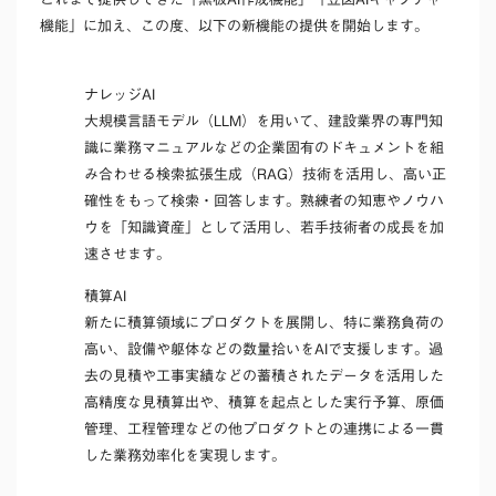
機能」に加え、この度、以下の新機能の提供を開始します。
ナレッジAI
大規模言語モデル（LLM）を用いて、建設業界の専門知
識に業務マニュアルなどの企業固有のドキュメントを組
み合わせる検索拡張生成（RAG）技術を活用し、高い正
確性をもって検索・回答します。熟練者の知恵やノウハ
ウを「知識資産」として活用し、若手技術者の成長を加
速させます。
積算AI
新たに積算領域にプロダクトを展開し、特に業務負荷の
高い、設備や躯体などの数量拾いをAIで支援します。過
去の見積や工事実績などの蓄積されたデータを活用した
高精度な見積算出や、積算を起点とした実行予算、原価
管理、工程管理などの他プロダクトとの連携による一貫
した業務効率化を実現します。