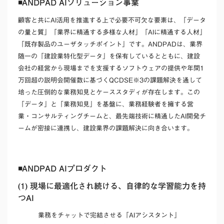
◾️ANDPAD AIソリューション事業
顧客と共にAI活用を推進する上で必要不可欠な要素は、「データ
の量と質」「業界に精通する多様な人材」「AIに精通する人材」
「既存製品のユーザタッチポイント」です。ANDPADは、業界
随一の「建設業特化型データ」を保有しているとともに、建設
会社の経営から現場までを支援するソフトウェアの提供や年間1
万回超の説明会開催数に基づくQCDSE※3の課題解決を通して
培った圧倒的な業務知見とケーススタディが存在します。この
「データ」と「業務知見」を基盤に、業務経験者を擁する営
業・コンサルティングチームと、最先端技術に精通したAI開発チ
ームが密接に連携し、建設業界の課題解決に向き合います。
◾️ANDPAD AIプロダクト
(1) 現場に最適化され続ける、自律的な学習能力を持
つAI
業務をチャットで完結させる「AIアシスタント」