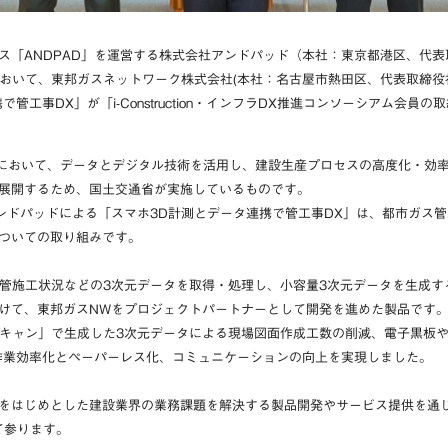
ス「ANDPAD」を運営する株式会社アンドパッド（本社：東京都港区、代
において、東邦ガスネットワーク株式会社(本社：名古屋市熱田区、代表取締役
管工事DX」が「i-Construction・インフラDX推進コンソーシアム会員
野において、データとデジタル技術を活用し、建設生産プロセスの高度化・効
展開するため、国土交通省が実施しているものです。
ンドパッドによる「スマホ3D計測とデータ連携で管工事DX」は、都市ガス管
ついての取り組みです。
で配管施工状況などの3次元データを取得・処理し、小容量3次元データを生成
けて、東邦ガスNWをプロジェクトパートナーとして開発を進めた製品です
Dスキャン」で生成した3次元データによる現場図面作成工数の削減、電子黒板
な作業効率化とペーパーレス化、コミュニケーションの向上を実現しました。
をはじめとした建設業界の業務課題を解決する製品開発やサービス提供を通
て参ります。