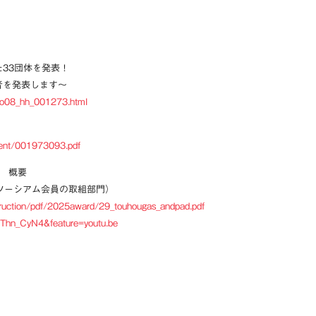
33団体を発表！
者を発表します～
nbo08_hh_001273.html
ntent/001973093.pdf
組 概要
進コンソーシアム会員の取組部門）
struction/pdf/2025award/29_touhougas_andpad.pdf
XThn_CyN4&feature=youtu.be