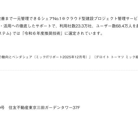
善まで一元管理できるシェアNo.1
※
クラウド型建設プロジェクト管理サービ
活用への徹底したサポートで、利用社数23.3万社、ユーザー数68.4万人を
システム) では「令和６年度推奨技術」に選定されています。
動向とベンダシェア（ミックITリポート2025年12月号）』（デロイト トーマツ ミック
9号 住友不動産東京三田ガーデンタワー37F