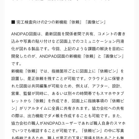
■ 完工検査向けの2つの新機能「依頼」「画像ピン」
ANDPAD図面は、最新図面を関係者間で共有、コメントの書き
込みや写真の貼り付けなど図面上でのコミュニケーション円滑
化が図れる製品です。今回、上記のような課題の解決を目的に
開発したのが、ANDPAD図面の新機能「依頼」と「画像ピン」
です。
新機能「依頼」では、指摘箇所ごとに図面上に「依頼ピン」を
設置し、是正依頼を残すことが可能です。クラウド上に保管さ
れた図面は共同編集が可能なため、例えば、アフター、設計、
営業、監督が同時に、あるいは別々の時間帯でもスマホやタブ
レットから「依頼」を作成でき、図面上に指摘事項の「依頼ピ
ン」がリアルタイムに全員に共有されます。協力会社への共有
の際は、出力機能でダメ帳を作成することも可能です。また、
協力会社の職人がANDPADユーザーであれば職人自身のスマホ
でいつでも確認することが可能です。「依頼ピン」の中に写真
も格納できるため、職人が是正の下見に現場を訪れることも無