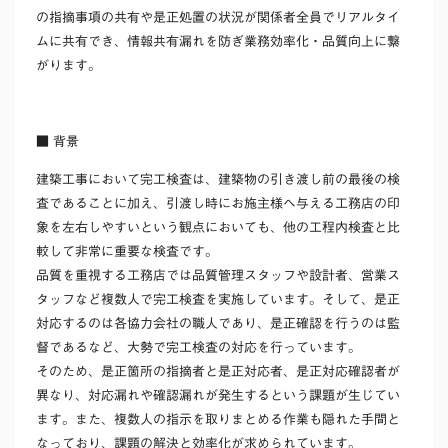
の指摘事項の共有や是正処置の状況が関係者全員でリアルタイ
ムに共有でき、情報共有漏れを防ぎ業務効率化・品質向上に繋
がります。
■ 背景
建築工事において完工検査は、建築物の引き渡し前の最後の検
査であることに加え、引渡し時にお施主様へ与える工務店の印
象を左右しやすいという観点においても、他の工程内検査と比
較して非常に重要な検査です。
品質を重視する工務店では品質管理スタッフや設計者、営業ス
タッフなど複数人で完工検査を実施しています。そして、是正
対応するのは各協力会社の職人であり、是正確認を行うのは監
督であるなど、大勢で完工検査の対応を行っています。
そのため、是正箇所の指摘者と是正対応者、是正対応確認者が
異なり、対応漏れや確認漏れが発生するという課題が生じてい
ます。また、複数人の指示を取りまとめる作業も隠れた手間と
なっており、課題の解決と効率化が求められています。