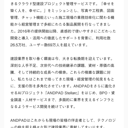
きるクラウド型建設プロジェクト管理サービスです。「幸せを
築く人を、幸せに。」をミッションとし、写真や工程表、図面
管理、チャット機能といった施工現場の業務効率化に関わる機
能から経営管理まで多岐にわたる製品展開を行なってきまし
た。2016年の提供開始以降、直感的で使いやすさにこだわった
開発と導入・活用への徹底したサポートを背景に、利用社数
26.5万社、ユーザー数69万人を超えています。
建設業界を取り巻く環境は今、大きな転換期を迎えています。
深刻な人手不足、次世代への技術継承の課題、資材・原価の高
騰、そして持続的な成長への模索。これらの複雑な課題に対
し、私たちはこれまで培ってきた現場・経営管理の知見をもと
に、支援の形を多角化させています。ANDPADをさらに進化さ
せるAIプロジェクト「ANDPAD Stellarc」をはじめ、BPO・資
金調達・人材サービスまで、多面的に業界を支えるインフラと
なるようサービス開発を続けています。
ANDPADはこれからも現場の皆様の伴走者として、テクノロジ
ーの枠を超え様々な形で建設業界に貢献してまいります。