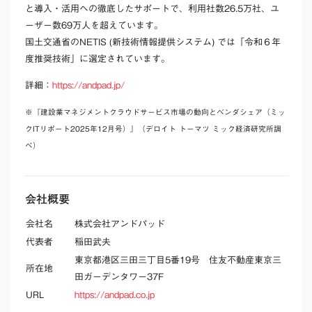
と導入・活用への徹底したサポートで、利用社数26.5万社、ユ
ーザー数69万人を超えています。
国土交通省のNETIS (新技術情報提供システム) では「令和６年
度推奨技術」に選定されています。
詳細：
https://andpad.jp/
※『建設業マネジメントクラウドサービス市場の動向とベンダシェア（ミッ
クITリポート2025年12月号）』（デロイト トーマツ ミック経済研究所調
べ）
会社概要
会社名
株式会社アンドパッド
代表者
稲田武夫
東京都港区三田三丁目5番19号 住友不動産東京三
所在地
田ガーデンタワー37F
URL
https://andpad.co.jp