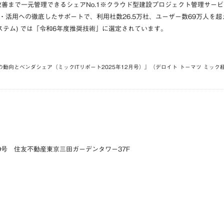
改善まで一元管理できるシェアNo.1※クラウド型建設プロジェクト管理サービ
活用への徹底したサポートで、利用社数26.5万社、ユーザー数69万人を超
システム) では「令和6年度推奨技術」に選定されています。
動向とベンダシェア（ミックITリポート2025年12月号）』（デロイト トーマツ ミック
9号 住友不動産東京三田ガーデンタワー37F