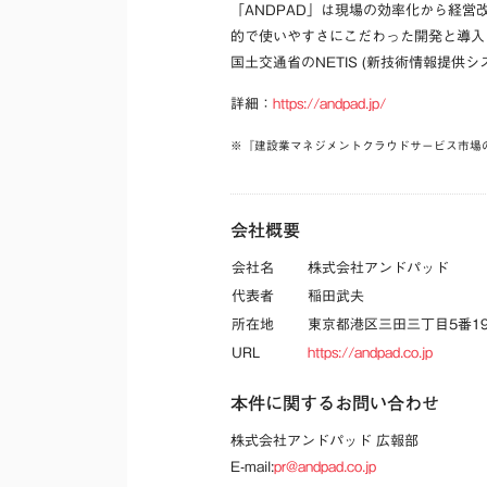
「ANDPAD」は現場の効率化から経営
的で使いやすさにこだわった開発と導入・
国土交通省のNETIS (新技術情報提供
詳細：
https://andpad.jp/
※『建設業マネジメントクラウドサービス市場の
会社概要
会社名
株式会社アンドパッド
代表者
稲田武夫
所在地
東京都港区三田三丁目5番1
URL
https://andpad.co.jp
本件に関するお問い合わせ
株式会社アンドパッド 広報部
E-mail:
pr@andpad.co.jp