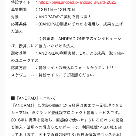
特設サイト ：
https://page.andpad.jp/andpad_award/2022
募集期間 ：
12月1日〜12月20日
対象 ：ANDPADのご契約を持つ法人
応募条件 ：
①ANDPAD製品いずれかを活用し、成果を上げ
た法人
②各審査、ANDPAD ONEでのインタビュー及
び、授賞式にご協力いただける法人
選考基準 ：ANDPADの利用実績、DXによる成果、取り組み
のユニークネス
応募方法 ：
特設サイトの申込みフォームからエントリー
スケジュール：特設サイトにてご確認ください
■「ANDPAD」について
「ANDPAD」は現場の効率化から経営改善まで一元管理できる
シェアNo.1※
クラウド型建設プロジェクト管理サービスです。
2016年に提供を開始し、直感的で使いやすさにこだわった開発
と導入・活用への徹底したサポートで、利用社数14.6万社を超
えております。国土交通省のNETIS (新技術情報提供システム)