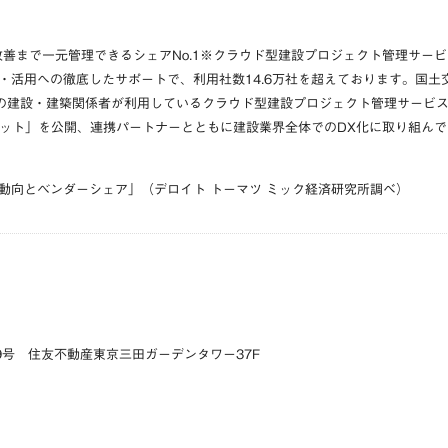
善まで一元管理できるシェアNo.1※
クラウド型建設プロジェクト管理サービ
活用への徹底したサポートで、利用社数14.6万社を超えております。国土交通
以上の建設・建築関係者が利用しているクラウド型建設プロジェクト管理サービ
マーケット」を公開、連携パートナーとともに建設業界全体でのDX化に取り組ん
動向とベンダーシェア」（デロイト トーマツ ミック経済研究所調べ）
9号 住友不動産東京三田ガーデンタワー37F