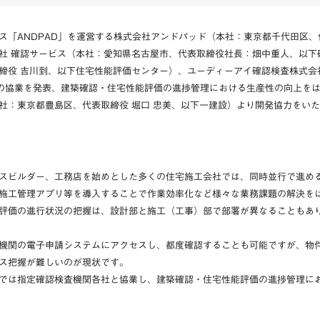
ス「ANDPAD」を運営する株式会社アンドパッド（本社：東京都千代田区
社 確認サービス（本社：愛知県名古屋市、代表取締役社長：畑中重人、以下
締役 吉川到、以下住宅性能評価センター）、ユーディーアイ確認検査株式会
）との協業を発表、建築確認・住宅性能評価の進捗管理における生産性の向上を
社：東京都豊島区、代表取締役 堀口 忠美、以下一建設）より開発協力をい
スビルダー、工務店を始めとした多くの住宅施工会社では、同時並行で進め
施工管理アプリ等を導入することで作業効率化など様々な業務課題の解決を
評価の進行状況の把握は、設計部と施工（工事）部で部署が異なることもあ
機関の電子申請システムにアクセスし、都度確認することも可能ですが、物
ス把握が難しいのが現状です。
では指定確認検査機関各社と協業し、建築確認・住宅性能評価の進捗管理に