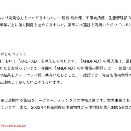
設様より開発協力をいただきました。一建設 設計部、工事統括部、生産管理部
半年以上に渡り開発を進めてきました。実際に本連携を活用いただいている
氏からのコメント
場において「ANDPAD」を導入しております。「ANDPAD」の導入後は、
れたと実感しています。今回の「ANDPAD」の新機能の開発には、一建設
の結果をアンドパッド様に共有いたしました。一建設では、今後も住宅業界
と連携して参りたいと考えています。
点
※
に展開する飯田グループホールディングスの中核企業です。主力事業である
給しています。また、2022年4月新規確認申請物件から住宅性能表示制度5分
-kensetsu.co.jp/