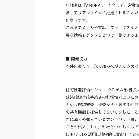
申請者は「ANDPAD」を介して、営
断してリアルタイムに把握させることが
になります。
これまでメールや電話、ファックスなど
要な情報をボタンひとつで一覧できるよ
■ 開発協力
本件にあたり、取り組み初期より多大
住宅性能評価センター システム部 部長
建築確認行政手続きの利便性向上のため
という確認審査・検査から併願する性能
の共有機能を提供してまいりました。こ
門に導入の進んでいるアンドパッド様と
ことが出来ました。弊社といたしまして
におけるDX活用に積極的に貢献して参