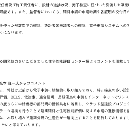
業責任者及び施工責任者に、設計の進捗状況、完了検査に紐づいた引渡しや販
可能です。また、監督者においても、確認申請の申請時期や各証明の交付日
を使った部署間での確認、設計者等申請者への確認、電子申請システムへの
うになります。
なる開発協力をいただきました住宅性能評価センター様よりコメントを頂
 松本 鋭一氏からのコメント
に、弊社は以前から電子申請に積極的に取り組んでおり、特に接点の多い設計部
評価、BELS、低炭素、適合証明、長期優良の申請をインターネットでワン
の度さらに申請者様の部門間の情報共有に着目し、クラウド型建設プロジェ
データ連携を行うことで建築確認と住宅性能評価に関する申請の進捗情報を
は、本取り組みで建築分野の生産性が一層向上することを期待しております
りたいと考えております。