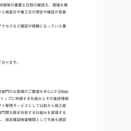
売時期等の重要な日程の確認を、現場を横
から検査日や着工日の想定や確認が容易
アクセスなど確認が煩雑になっていた重
戴しております。
門のお客様のご要望を中心にF-2Web
ストップに申請する仕組みとその進捗情報
クト管理サービスとして以前から施工部
部門間を跨ぎ共有する仕組みを実現する
し、指定確認検査機関として今後も建設