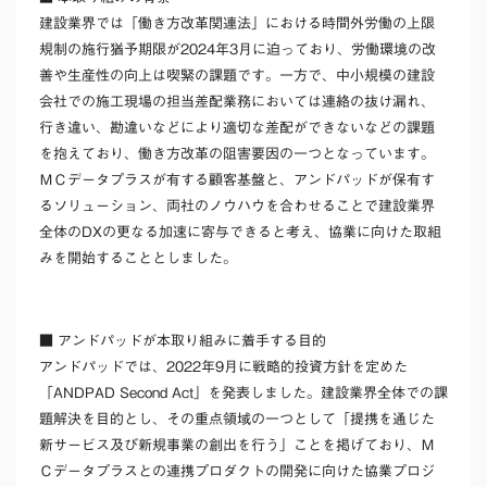
建設業界では「働き方改革関連法」における時間外労働の上限
規制の施行猶予期限が2024年3月に迫っており、労働環境の改
善や生産性の向上は喫緊の課題です。一方で、中小規模の建設
会社での施工現場の担当
差配業務においては連絡の抜け漏れ、
行き違い、勘違いなどにより適切な差配ができないなどの課題
を抱えており、働き方改革の阻害要因の一つとなっています。
ＭＣデータプラスが有する顧客基盤と、アンドパッドが保有す
るソリューション、両社のノウハウを合わせることで
建設業界
全体のDXの更なる加速に
寄与できると考え、
協業に向けた取組
みを開始することとしました。
■
アンドパッドが本取り組みに着手する目的
アンドパッドでは、2022年9月に
戦略的投資方針を定めた
「ANDPAD Second Act」
を発表しました。建設業界全体での課
題解決を目的とし、その重点領域の一つとして「提携を通じた
新サービス及び新規事業の創出を行う」ことを掲げており、
Ｍ
Ｃ
データプラスとの連携プロダクトの開発に向けた協業プロジ