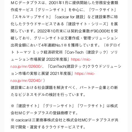
ＭＣデータプラスは、2001年1月に提供開始した労務安全書類
作成サービス「グリーンサイト」を中心に、「ワークサイト」
「スキルマップサイト」「cacicar for 建設」など建設業界に特
化したクラウドサービスである「建設サイト・シリーズ」を展
開しています。2022年10月末には契約企業数が90,000社を突
破しており、グリーンサイトは文書作成・管理ソリューション
出荷金額において4年連続No.1
※
を獲得しています。（※デロイ
ト トーマツ ミック経済研究所「Con-Tech（建設テック）ソリ
ューション市場展望 2022年度版」
https://mic-
r.co.jp/mr/02600/
、「ConTech(建設テック)クラウドソリューシ
ョン市場の実態と展望 2021年度版」
https://mic-
r.co.jp/mr/02040/
）
建設業における社会課題を解決すべく、パートナー企業との新
たなビジネスモデルの検討を行っています。
※「建設サイト」「グリーンサイト」「ワークサイト」は株式
会社ＭＣデータプラスの登録商標です。
※ cacicarは三菱商事株式会社と株式会社MCデータプラスが共
同で開発・運営するクラウドサービスです。