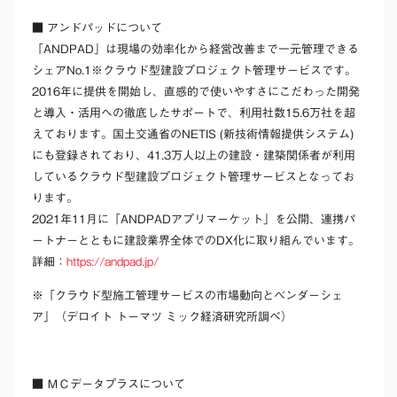
■
アンドパッド
について
「ANDPAD」は現場の効率化から経営改善まで一元管理できる
シェアNo.1
※
クラウド型建設プロジェクト管理サービスです。
2016年に提供を開始し、直感的で使いやすさにこだわった開発
と導入・活用への徹底したサポートで、利用社数15.6万社を超
えております。国土交通省のNETIS (新技術情報提供システム)
にも登録されており、41.3万人以上の建設・建築関係者が利用
しているクラウド型建設プロジェクト管理サービスとなってお
ります。
2021年11月に「ANDPADアプリマーケット」を公開、連携パ
ートナーとともに建設業界全体でのDX化に取り組んでいます。
詳細：
https://andpad.jp/
※「クラウド型施工管理サービスの市場動向とベンダーシェ
ア」（デロイト トーマツ ミック経済研究所調べ）
■ ＭＣデータプラスについて