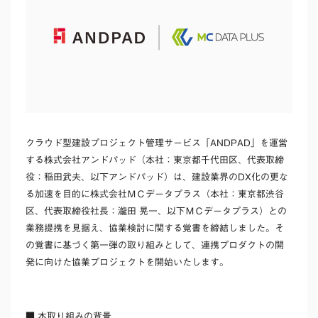
クラウド型建設プロジェクト管理サービス「
ANDPAD
」を運営
する株式会社アンドパッド（本社：東京都千代田区、代表取締
役：稲田武夫、以下アンドパッド）は、建設業界の
DX
化の更な
る加速を目的に株式会社
ＭＣ
データプラス（本社：東京都渋谷
区、代表取締役社長：
瀧田
晃一
、以下
ＭＣ
データプラス）との
業務提携を見据え、協業検討に関する覚書を締結しました。そ
の覚書に基づく第一弾の取り組みとして、連携プロダクトの開
発に向けた協業プロジェクトを開始いたします。
■
本取り組みの
背景