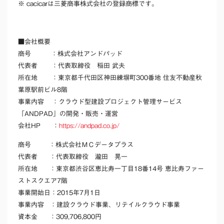
※ cacicarは三菱商事株式会社の登録商標です。
■
会社概要
商号
：株式会社アンドパッド
代表者
：代表取締役 稲田 武夫
所在地
：東京都千代田区神田練塀町300番地 住友不動産秋
葉原駅前ビル8階
事業内容
：クラウド型建設プロジェクト管理サービス
「ANDPAD」の開発・販売・運営
会社HP
：
https://andpad.co.jp/
商号
：株式会社
ＭＣデータプラス
代表者
：代表取締役
瀧田 晃一
所在地
：
東京都渋谷区恵比寿一丁目
18
番
14
号
恵比寿ファー
ストスクエア
7
階
事業開始日
：2015年7月1日
事業内容
：
建設クラウド事業、リテイルクラウド事業
資本金
：309,706,800円