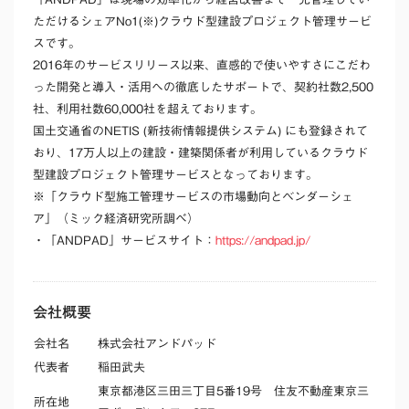
ただけるシェアNo1(※)クラウド型建設プロジェクト管理サービ
スです。
2016年のサービスリリース以来、直感的で使いやすさにこだわ
った開発と導入・活用への徹底したサポートで、契約社数2,500
社、利用社数60,000社を超えております。
国土交通省のNETIS (新技術情報提供システム) にも登録されて
おり、17万人以上の建設・建築関係者が利用しているクラウド
型建設プロジェクト管理サービスとなっております。
※「クラウド型施工管理サービスの市場動向とベンダーシェ
ア」（ミック経済研究所調べ）
・「ANDPAD」サービスサイト：
https://andpad.jp/
会社概要
会社名
株式会社アンドパッド
代表者
稲田武夫
東京都港区三田三丁目5番19号 住友不動産東京三
所在地