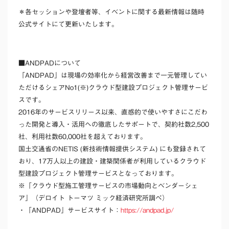
＊各セッションや登壇者等、イベントに関する最新情報は随時
公式サイトにて更新いたします。
■ANDPADについて
「ANDPAD」は現場の効率化から経営改善まで一元管理してい
ただけるシェアNo1(※)クラウド型建設プロジェクト管理サービ
スです。
2016年のサービスリリース以来、直感的で使いやすさにこだわ
った開発と導入・活用への徹底したサポートで、契約社数2,500
社、利用社数60,000社を超えております。
国土交通省のNETIS (新技術情報提供システム) にも登録されて
おり、17万人以上の建設・建築関係者が利用しているクラウド
型建設プロジェクト管理サービスとなっております。
※「クラウド型施工管理サービスの市場動向とベンダーシェ
ア」（デロイト トーマツ ミック経済研究所調べ）
・「ANDPAD」サービスサイト：
https://andpad.jp/