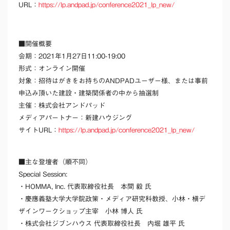
URL：
https://lp.andpad.jp/conference2021_lp_new/
■開催概要
会期：2021年1月27日11:00-19:00
形式：オンライン開催
対象：招待はがきをお持ちのANDPADユーザー様、または事前
申込み頂いた建設・建築関係者の中から抽選制
主催：株式会社アンドパッド
メディアパートナー：新建ハウジング
サイトURL：
https://lp.andpad.jp/conference2021_lp_new/
■主な登壇者（順不同）
Special Session:
・HOMMA, Inc. 代表取締役社長 本間 毅 氏
・慶應義塾大学大学院政策・メディア研究科教授、小林・槇デ
ザインワークショップ主宰 小林 博人 氏
・株式会社ジブンハウス 代表取締役社長 内堀 雄平 氏