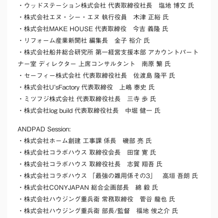
・ウッドステーション株式会社 代表取締役社長 塩地 博文 氏
・株式会社エヌ・シー・エヌ 執行役員 木津 正綌 氏
・株式会社MAKE HOUSE 代表取締役 今吉 義隆 氏
・リフォーム産業新聞社 編集長 金子 裕介 氏
・株式会社船井総合研究所 第一経営支援本部 アカウントパート
ナー室 ディレクター 上席コンサルタント 南原 繁 氏
・セーフィー株式会社 代表取締役社長 佐渡島 隆平 氏
・株式会社U’sFactory 代表取締役 上嶋 泰史 氏
・ミツフジ株式会社 代表取締役社長 三寺 歩 氏
・株式会社log build 代表取締役社長 中堀 健一 氏
ANDPAD Session:
・株式会社ホーム創建 工事課 係長 磯部 亮 氏
・株式会社コラボハウス 取締役会長 田窪 寛 氏
・株式会社コラボハウス 取締役社長 志賀 翔吾 氏
・株式会社コラボハウス 「最強の雑用係その3」 高垣 吾朗 氏
・株式会社CONYJAPAN 総合企画部長 綿 毅 氏
・株式会社ハウジング重兵衛 常務取締役 菅谷 龍也 氏
・株式会社ハウジング重兵衛 部長/監督 福地 俊之介 氏