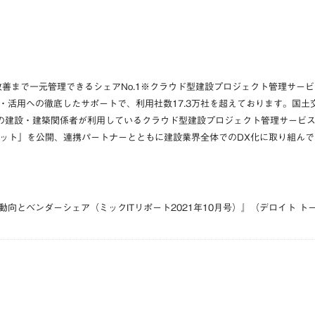
善まで一元管理できるシェアNo.1
※
クラウド型建設プロジェクト管理サービ
活用への徹底したサポートで、利用社数17.3万社を超えております。国土交通
以上の建設・建築関係者が利用しているクラウド型建設プロジェクト管理サービ
マーケット」を公開、連携パートナーとともに建設業界全体でのDX化に取り組ん
向とベンダーシェア（ミックITリポート2021年10月号）』（デロイト ト