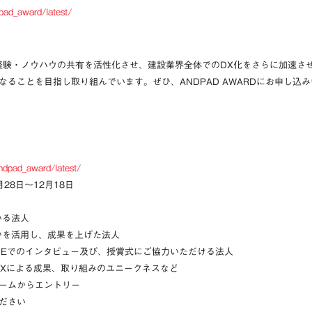
pad_award/latest/
士の経験・ノウハウの共有を活性化させ、建設業界全体でのDX化をさらに加速
ることを目指し取り組んでいます。ぜひ、ANDPAD AWARDにお申し込
andpad_award/latest/
8日〜12月18日
る法人
れかを活用し、成果を上げた法人
のインタビュー及び、授賞式にご協力いただける法人
DXによる成果、取り組みのユニークネスなど
ームからエントリー
ださい