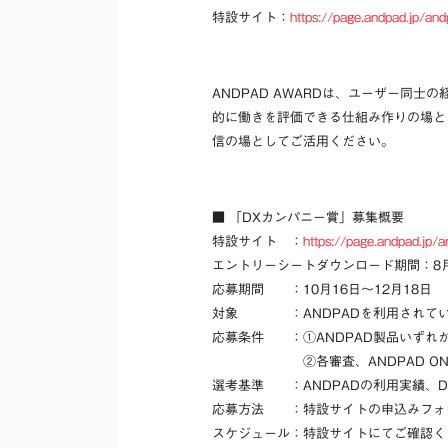
特設サイト：
https://page.andpad.jp/and
ANDPAD AWARDは、ユーザー同
的に働きを評価できる仕組み作りの場とな
信の場としてご活用ください。
■ 「DXカンパニー賞」募集概要
特設サイト ：
https://page.andpad.jp/
エントリーシートダウンロード期間：8月2
応募期間 ：10月16日〜12月18日
対象 ：ANDPADを利用されてい
応募条件 ：
①ANDPAD製品いず
②各審査、ANDPAD ONEで
選考基準 ：ANDPADの利用実績、
応募方法 ：
特設サイトの申込みフォ
スケジュール：特設サイトにてご確認く