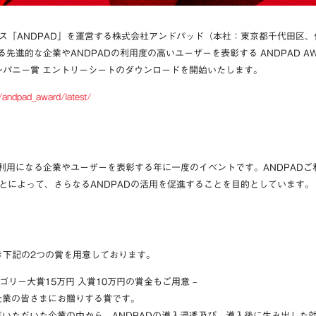
ス「ANDPAD」を運営する株式会社アンドパッド（本社：東京都千代田区
る先進的な企業やANDPADの利用度の高いユーザーを表彰する ANDPAD AW
ンパニー賞 エントリーシートのダウンロードを開始いたします。
p/andpad_award/latest/
Dをご利用になる企業やユーザーを表彰する年に一度のイベントです。ANDPAD
とによって、さらなるANDPADの活用を促進することを目的としています。
続き下記の2つの賞を用意しております。
テゴリー大賞15万円 入賞10万円の賞金もご用意 –
企業の皆さまにお贈りする賞です。
募いただいた企業の中から、ANDPADの導入浸透及び、導入後に生み出した