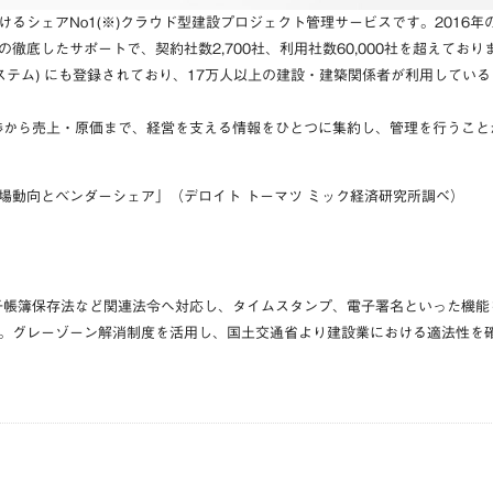
るシェアNo1(※)クラウド型建設プロジェクト管理サービスです。2016
徹底したサポートで、契約社数2,700社、利用社数60,000社を超えており
供システム) にも登録されており、17万人以上の建設・建築関係者が利用して
進捗から売上・原価まで、経営を支える情報をひとつに集約し、管理を行うこ
動向とベンダーシェア」（デロイト トーマツ ミック経済研究所調べ）
電子帳簿保存法など関連法令へ対応し、タイムスタンプ、電子署名といった機
。グレーゾーン解消制度を活用し、国土交通省より建設業における適法性を