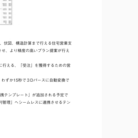
ェック、伏図、構造計算まで行える住宅営業支
させ、より精度の高いプラン提案が行え
に行える、「受注」を獲得するための営
わずか15秒で３Dパースに自動変換で
PAD積算連携テンプレート」が追加される予定で
引合粗利管理」へシームレスに連携させるテン