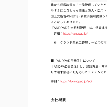
化から経営改善まで一元管理していただけ
やすさにこだわった開発と導入・活用への
国土交通省のNETIS (新技術情報提
スとなっております。
「ANDPAD引合粗利管理」は、営業
詳細：
https://andpad.jp/
※「クラウド型施工管理サービスの市場
■「ANDPAD受発注」について
「ANDPAD受発注」は、建設業法・
りや請求業務にも対応したシステムです
詳細：
https://lp.andpad.jp/edi
会社概要