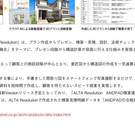
A Revolution」は、プラン作成からプレゼン、積算・見積、設計、法規チ
融合」をテーマに、プレゼン段階から構造計算が容易に行える仕組みを実現
異なって顧客との商談段階が中心となり、意匠図から構造図の作成を一気通貫
用する事により、手書きした間取り図をスマートフォンで写真撮影するだけで、
資料を短時間で作成し、顧客を待たせないスピード提案を実現します。
on」最新Versionリリース予定となっており、「ALTA Revolution AND
は、ALTA Revolutionで作成された積算見積明細データを「ANDPAD
tnet.co.jp/archi/products/alta/index.html