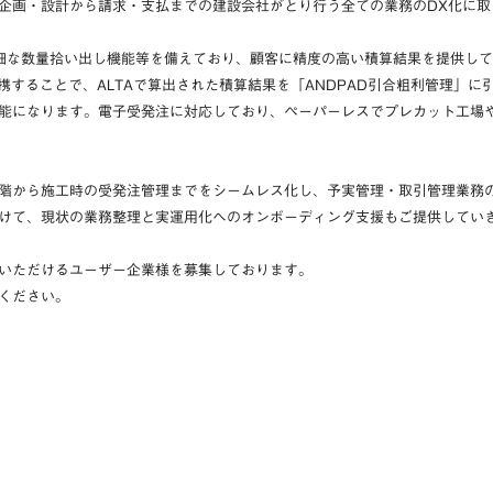
企画・設計から請求・支払までの建設会社がとり行う全ての業務のDX化に取
で詳細な数量拾い出し機能等を備えており、顧客に精度の高い積算結果を提供し
が連携することで、ALTAで算出された積算結果を「ANDPAD引合粗利管理」
能になります。電子受発注に対応しており、ペーパーレスでプレカット工場
階から施工時の受発注管理までをシームレス化し、
予実管理・取引管理
業務
けて、現状の業務整理と実運用化へのオンボーディング支援もご提供してい
いただけるユーザー企業様を募集しております。
ください。