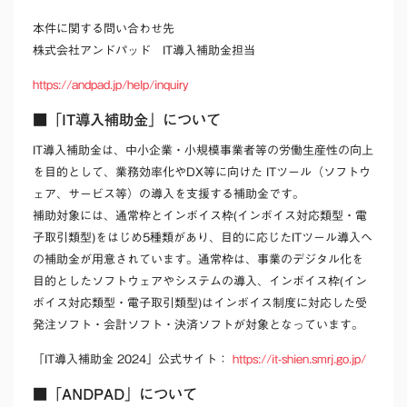
本件に関する問い合わせ先
株式会社アンドパッド IT導入補助金担当
https://andpad.jp/help/inquiry
■「IT導入補助金」について
IT導入補助金は、中小企業・小規模事業者等の労働生産性の向上
を目的として、業務効率化やDX等に向けた ITツール（ソフトウ
ェア、サービス等）の導入を支援する補助金です。
補助対象には、通常枠とインボイス枠(インボイス対応類型・電
子取引類型)をはじめ5種類があり、目的に応じたITツール導入へ
の補助金が用意されています。通常枠は、事業のデジタル化を
目的としたソフトウェアやシステムの導入、インボイス枠(イン
ボイス対応類型・電子取引類型)はインボイス制度に対応した受
発注ソフト・会計ソフト・決済ソフトが対象となっています。
「IT導入補助金 2024」公式サイト：
https://it-shien.smrj.go.jp/
■「ANDPAD」について