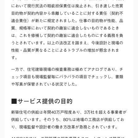
において現行民法の瑕疵担保責任は廃止され、引き渡した売買
目的物が契約内容から乖離していることに対する責任（契約不
適合責任）が新たに規定されました。仕事の目的物が性能、品
質、規格等において契約の趣旨に適合しないものであるとき
は、これを修補して契約の趣旨に適合したものにする義務を負
うとされています。以上の法改正を踏まえ、今後設計と現場の
性能・品質が異なることによるトラブルの増加が懸念されま
す。
一方で、住宅建築現場の検査業務は極めてアナログであり、チ
ェック項目も現場監督毎にバラバラの項目でチェックし、書類
や写真が保管されている状況でした。
■サービス提供の目的
新築住宅の供給は年間40万戸程度あり、3万社を超える事業者が
供給しています。そのうち、80％は地場の工務店が供給してお
り、現場監督や設計者の働き方改革が急務とされています。