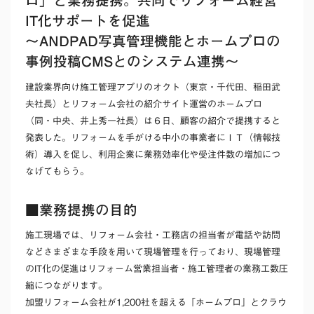
ロ」と業務提携。共同でリフォーム経営
IT化サポートを促進
〜ANDPAD写真管理機能とホームプロの
事例投稿CMSとのシステム連携〜
建設業界向け施工管理アプリのオクト（東京・千代田、稲田武
夫社長）とリフォーム会社の紹介サイト運営のホームプロ
（同・中央、井上秀一社長）は６日、顧客の紹介で提携すると
発表した。リフォームを手がける中小の事業者にＩＴ（情報技
術）導入を促し、利用企業に業務効率化や受注件数の増加につ
なげてもらう。
■業務提携の目的
施工現場では、リフォーム会社・工務店の担当者が電話や訪問
などさまざまな手段を用いて現場管理を行っており、現場管理
のIT化の促進はリフォーム営業担当者・施工管理者の業務工数圧
縮につながります。
加盟リフォーム会社が1,200社を超える「ホームプロ」とクラウ