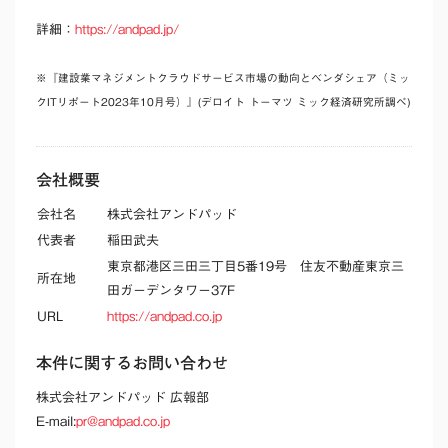
詳細：
https://andpad.jp/
※『建設業マネジメントクラウドサービス市場の動向とベンダシェア（ミッ
クITリポート2023年10月号）』(デロイト トーマツ ミック経済研究所調べ)
会社概要
会社名
株式会社アンドパッド
代表者
稲田武夫
東京都港区三田三丁目5番19号 住友不動産東京三
所在地
田ガーデンタワー37F
URL
https://andpad.co.jp
本件に関するお問い合わせ
株式会社アンドパッド 広報部
E-mail:
pr@andpad.co.jp