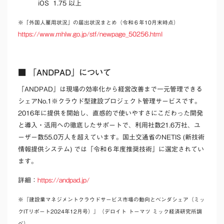
iOS 1.75 以上
※「外国人雇用状況」の届出状況まとめ（令和６年10月末時点）
https://www.mhlw.go.jp/stf/newpage_50256.html
■ 「ANDPAD」について
「ANDPAD」は現場の効率化から経営改善まで一元管理できる
シェアNo.1※クラウド型建設プロジェクト管理サービスです。
2016年に提供を開始し、直感的で使いやすさにこだわった開発
と導入・活用への徹底したサポートで、利用社数21.6万社、ユ
ーザー数55.0万人を超えています。
国土交通省のNETIS (新技術
情報提供システム) では「令和６年度推奨技術」に選定されてい
ます。
詳細：
https://andpad.jp/
※『建設業マネジメントクラウドサービス市場の動向とベンダシェア（ミッ
クITリポート2024年12月号）』（デロイト トーマツ ミック経済研究所調
べ）