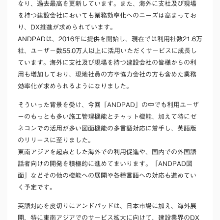
なり、過去最高を更新しています。また、海外に支社及び現場
を持つ建設会社においても業務効率化へのニーズは高まってお
り、DX推進が求められています。
ANDPADは、2016年に提供を開始し、現在では利用社数21.6万
社、ユーザー数55.0万人以上に活用いただくサービスに成長し
ています。海外に支社及び現場を持つ建設会社の皆様からの利
用も増加しており、現地社員の方や協力会社の方も含めた業務
効率化が求められるようになりました。
そういった背景を受け、今回「ANDPAD」の中でも利用ユーザ
ーのもっとも多い施工管理機能とチャット機能、加えて特にゼ
ネコンでの活用が多い図面機能の多言語対応に着手し、英語版
のリリースに至りました。
東南アジアを起点とした海外での利用促進や、国内での外国語
話者向けの開発を積極的に進めてまいります。「ANDPAD図
面」などその他の機能への展開や各種言語への対応も進めてい
く予定です。
英語対応を皮切りにアンドパッドは、日本市場に加え、海外展
開、特に東南アジアでのサービス拡大に向けて、建設業界のDX