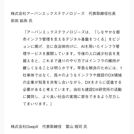
株式会社アーバンエックステクノロジーズ 代表取締役社長
前田 紘弥 氏
「アーバンエックステクノロジーズは、「しなやかな都
市インフラ管理を支えるデジタル基盤をつくる」をビジ
ョンに掲げ、主に自治体向けに、AIを用いたインフラ管
理サービスを展開しています。今後の人口減少社会を見
据えると、これまで通りのやり方ではインフラの維持が
難しくなることは明らかです。早急な解決のためには、1
社単体ではなく、我々のようなインフラや建設のDX領域
の企業が知見を共有し合いながら、DXをさらに促進する
必要があると考えています。当社も建設DX研究所の活動
に賛同し、より良い社会の実現に寄与できるよう尽力し
てまいります。」
株式会社DeepX 代表取締役 冨山 翔司 氏