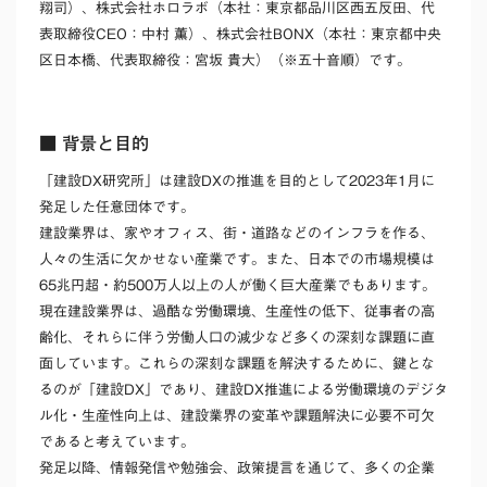
翔司）、株式会社ホロラボ（本社：東京都品川区西五反田、代
表取締役CEO：中村 薫）、株式会社BONX（本社：東京都中央
区日本橋、代表取締役：宮坂 貴大）（※五十音順）です。
■ 背景と目的
「建設DX研究所」は建設DXの推進を目的として2023年1月に
発足した任意団体です。
建設業界は、家やオフィス、街・道路などのインフラを作る、
人々の生活に欠かせない産業です。また、日本での市場規模は
65兆円超・約500万人以上の人が働く巨大産業でもあります。
現在建設業界は、過酷な労働環境、生産性の低下、従事者の高
齢化、それらに伴う労働人口の減少など多くの深刻な課題に直
面しています。これらの深刻な課題を解決するために、鍵とな
るのが「建設DX」であり、建設DX推進による労働環境のデジタ
ル化・生産性向上は、建設業界の変革や課題解決に必要不可欠
であると考えています。
発足以降、
情報発信や勉強会、政策提言を通じて、多くの企業