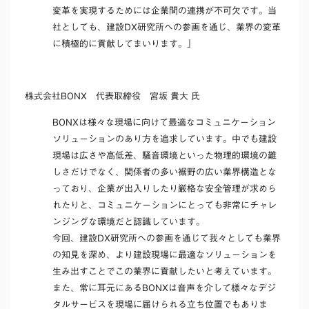
変革を実現するためには企業間の連携が不可欠です。当
社としても、建設DX研究所への参画を通じ、業界の変革
に積極的に貢献してまいります。」
株式会社BONX 代表取締役 宮坂 貴大 氏
BONXは様々な現場に向けて最適なコミュニケーション
ソリューションのあり方を追求しています。中でも建設
現場は広さや高低差、騒音環境といった物理的環境の難
しさだけでなく、関係者の多い裾野の広い業界構造とな
っており、企業が出入りしたり厳格な安全管理が求めら
れたりと、コミュニケーションにとっても非常にチャレ
ンジングな環境だと認識しています。
今回、建設DX研究所への参画を通じて我々としても業界
の知見を深め、より建設現場に最適なソリューションを
生み出すことでこの業界に貢献したいと考えています。
また、常に耳元にあるBONXは音声を介して様々なデジ
タルサービスを現場に届けられる立ち位置でもありま