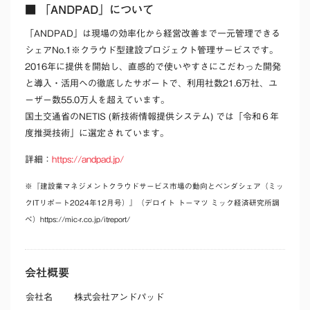
■ 「ANDPAD」について
「ANDPAD」は現場の効率化から経営改善まで一元管理できる
シェアNo.1※クラウド型建設プロジェクト管理サービスです。
2016年に提供を開始し、直感的で使いやすさにこだわった開発
と導入・活用への徹底したサポートで、利用社数21.6万社、ユ
ーザー数55.0万人を超えています。
国土交通省のNETIS (新技術情報提供システム) では「令和６年
度推奨技術」に選定されています。
詳細：
https://andpad.jp/
※『建設業マネジメントクラウドサービス市場の動向とベンダシェア（ミッ
クITリポート2024年12月号）』（デロイト トーマツ ミック経済研究所調
べ）https://mic-r.co.jp/itreport/
会社概要
会社名
株式会社アンドパッド