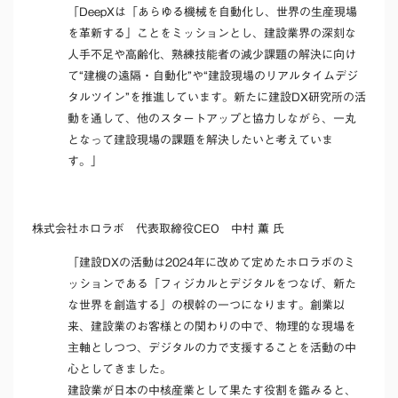
「DeepXは「あらゆる機械を自動化し、世界の生産現場
を革新する」ことをミッションとし、建設業界の深刻な
人手不足や高齢化、熟練技能者の減少課題の解決に向け
て“建機の遠隔・自動化”や“建設現場のリアルタイムデジ
タルツイン”を推進しています。新たに建設DX研究所の活
動を通して、他のスタートアップと協力しながら、一丸
となって建設現場の課題を解決したいと考えていま
す。」
株式会社ホロラボ 代表取締役CEO 中村 薫 氏
「建設DXの活動は2024年に改めて定めたホロラボのミ
ッションである「フィジカルとデジタルをつなげ、新た
な世界を創造する」の根幹の一つになります。創業以
来、建設業のお客様との関わりの中で、物理的な現場を
主軸としつつ、デジタルの力で支援することを活動の中
心としてきました。
建設業が日本の中核産業として果たす役割を鑑みると、