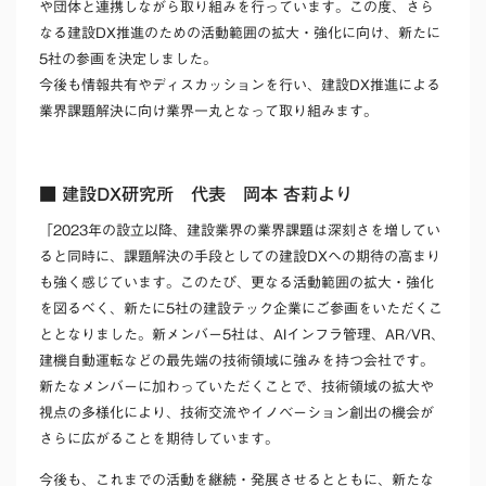
や団体と連携しながら取り組みを行っています。この度、
さら
なる建設DX推進のための活動範囲の拡大・強化に向け、新たに
5社の参画を決定しました。
今後も情報共有やディスカッションを行い、建設DX推進による
業界課題解決に向け業界一丸となって取り組みます。​
■ 建設DX研究所 代表 岡本 杏莉より
「2023年の設立以降、建設業界の業界課題は深刻さを増してい
ると同時に、課題解決の手段としての建設DXへの期待の高まり
も強く感じています。このたび、更なる活動範囲の拡大・強化
を図るべく、新たに5社の建設テック企業にご参画をいただくこ
ととなりました。新メンバー5社は、AIインフラ管理、AR/VR、
建機自動運転などの最先端の技術領域に強みを持つ会社です。
新たなメンバーに加わっていただくことで、技術領域の拡大や
視点の多様化により、技術交流やイノベーション創出の機会が
さらに広がることを期待しています。
今後も、これまでの活動を継続・発展させるとともに、新たな